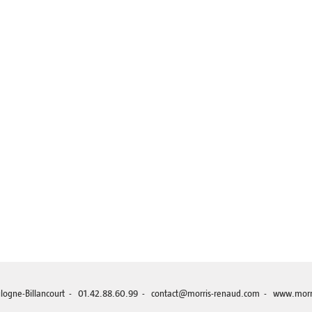
Boulogne-Billancourt - 01.42.88.60.99 - contact@morris-renaud.com -
www.morr