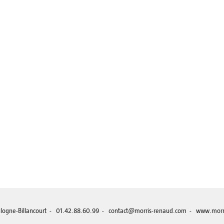
Boulogne-Billancourt - 01.42.88.60.99 - contact@morris-renaud.com -
www.morr