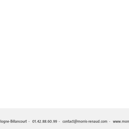
Boulogne-Billancourt - 01.42.88.60.99 - contact@morris-renaud.com -
www.morr