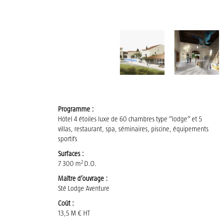
Programme :
Hôtel 4 étoiles luxe de 60 chambres type “lodge“ et 5
villas, restaurant, spa, séminaires, piscine, équipements
sportifs
Surfaces :
2
7 300 m
D.O.
Maître d’ouvrage :
Sté Lodge Aventure
Coût :
13,5 M € HT