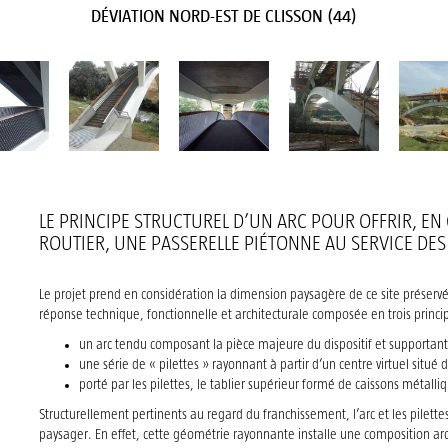
DÉVIATION NORD-EST DE CLISSON (44)
LE PRINCIPE STRUCTUREL D’UN ARC POUR OFFRIR, 
ROUTIER, UNE PASSERELLE PIÉTONNE AU SERVICE DES
Le projet prend en considération la dimension paysagère de ce site préservé, 
réponse technique, fonctionnelle et architecturale composée en trois principes
un arc tendu composant la pièce majeure du dispositif et supportan
une série de « pilettes » rayonnant à partir d’un centre virtuel situé d
porté par les pilettes, le tablier supérieur formé de caissons métalli
Structurellement pertinents au regard du franchissement, l’arc et les pilette
paysager. En effet, cette géométrie rayonnante installe une composition arc